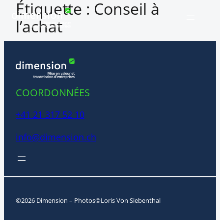
Étiquette :
Conseil à
Aller
au
l’achat
contenu
COORDONNÉES
+41 21 317 52 10
info@dimension.ch
©2026 Dimension – Photos©Loris Von Siebenthal