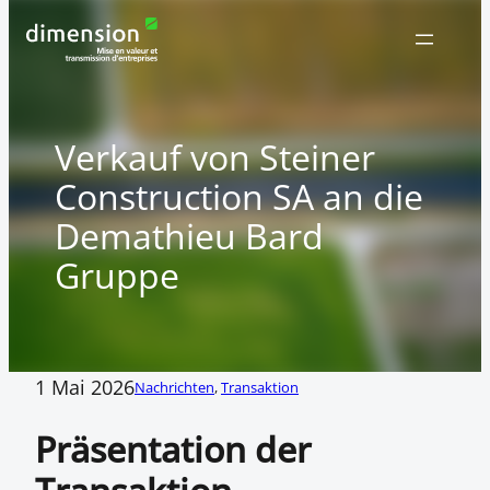
Zum
Inhalt
springen
Verkauf von Steiner
Construction SA an die
Demathieu Bard
Gruppe
1 Mai 2026
Nachrichten
, 
Transaktion
Präsentation der