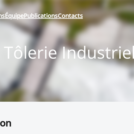
ns
Équipe
Publications
Contacts
Tôlerie Industriel
ion