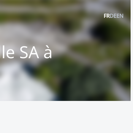
FR
DE
EN
le SA à