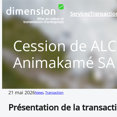
Aller
au
Services
Transactio
contenu
Cession de ALC 
Animakamé SA
21 mai 2026
News
, 
Transaction
Présentation de la transact